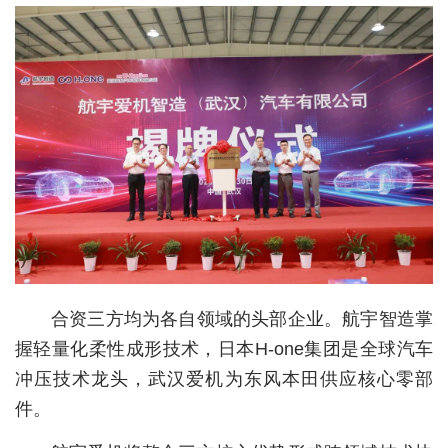
经济
城建
科教
健康
悠游
相亲
汽车
合资三方均为各自领域的头部企业。航宇智造掌
房产
握轻量化柔性成形技术，日本H-one集团是全球汽车
消费
冲压技术龙头，武汉爱机为东风本田供应核心零部
创意
件。
文化