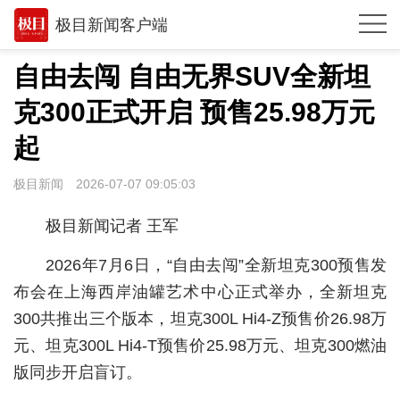
极目新闻客户端
推荐
自由去闯 自由无界SUV全新坦
体育
克300正式开启 预售25.98万元
观点
起
时政
极目新闻
2026-07-07 09:05:03
湖北
极目新闻记者 王军
武汉
2026年7月6日，“自由去闯”全新坦克300预售发
世相
布会在上海西岸油罐艺术中心正式举办，全新坦克
300共推出三个版本，坦克300L Hi4-Z预售价26.98万
环球
元、坦克300L Hi4-T预售价25.98万元、坦克300燃油
专题
版同步开启盲订。
极客圈