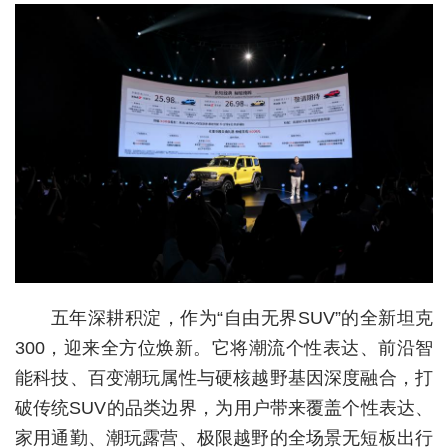
经济
城建
科教
健康
悠游
相亲
汽车
五年深耕积淀，作为“自由无界SUV”的全新坦克
房产
300，迎来全方位焕新。它将潮流个性表达、前沿智
消费
能科技、百变潮玩属性与硬核越野基因深度融合，打
创意
破传统SUV的品类边界，为用户带来覆盖个性表达、
家用通勤、潮玩露营、极限越野的全场景无短板出行
文化