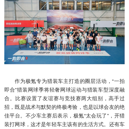
经济
城建
科教
健康
悠游
相亲
作为极氪专为猎装车主打造的圈层活动，“一拍
汽车
即合”猎装网球季将轻奢网球运动与猎装车型深度融
房产
合。比赛设置了友谊赛与竞技赛两大组别，高手过
消费
招，既是战术与默契的终极考验，也是以球会友的绝
佳平台。不少车主赛后表示，极氪“太会玩了”，开猎
创意
装打网球，这才是年轻车主该有的生活方式。还有车
文化