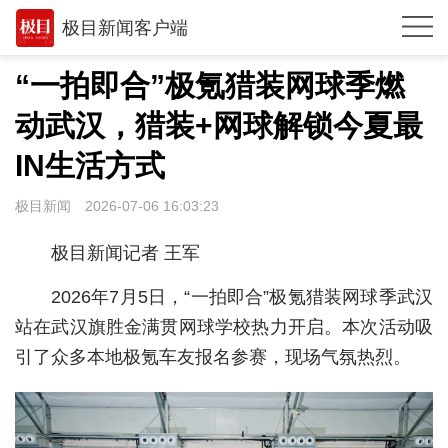
极目新闻客户端
推荐
“一拍即合”极氪猎装网球季燃
体育
动武汉，猎装+网球解锁今夏最
观点
IN生活方式
时政
极目新闻
2026-07-06 16:03:23
湖北
极目新闻记者 王军
武汉
2026年7月5日，“一拍即合”极氪猎装网球季武汉
世相
站在武汉旗胜金满贯网球学校热力开启。本次活动吸
引了众多本地极氪车友报名参赛，现场气氛热烈。
环球
专题
极客圈