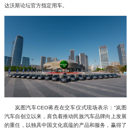
达沃斯论坛官方指定用车。
经济
城建
科教
健康
悠游
相亲
汽车
房产
消费
岚图汽车CEO蒋焘在交车仪式现场表示：“岚图
汽车自创立以来，肩负着推动民族汽车品牌向上发展
创意
的重任，以独具中国文化底蕴的产品和服务，赢得了
文化