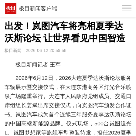
极目新闻客户端
推荐
出发！岚图汽车将亮相夏季达
体育
沃斯论坛 让世界看见中国智造
观点
极目新闻
2026-06-12 20:59:58
时政
极目新闻记者 王军
湖北
2026年6月12日，2026大连夏季达沃斯论坛服务
武汉
车辆展示暨交接仪式，在大连东港商务区灯光音乐喷
泉广场隆重举行。大连市人民政府党组成员、交通口
世相
岸组组长姜斌出席交接仪式，向岚图汽车颁发合作证
环球
书。岚图汽车成为首个连续三年服务夏季达沃斯论坛
专题
的中国高端新能源品牌。仪式现场，500台岚图追光
L、岚图梦想家等旗舰车型整装待发，担任2026夏季
极客圈