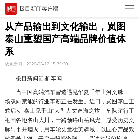
极目新闻客户端
推荐
从产品输出到文化输出，岚图
体育
泰山重塑国产高端品牌价值体
观点
系
时政
极目新闻
2026-06-12 15:39:30
湖北
极目新闻记者 车闻
武汉
当中国高端汽车智造遇见华夏千年山河文脉，一
世相
场双向赋能的行业革新正在发生。近日，岚图泰山正
式启动“泰山见千山”大型人文巡游之旅。车队穿行于
环球
祖国各地名山大川，一路领略山岳风光、感受历史文
专题
脉与市井烟火，用车轮丈量壮美疆域，以匠心产品致
极客圈
敬秀美山河，开启一段畅游群山、品读文脉的旅途。