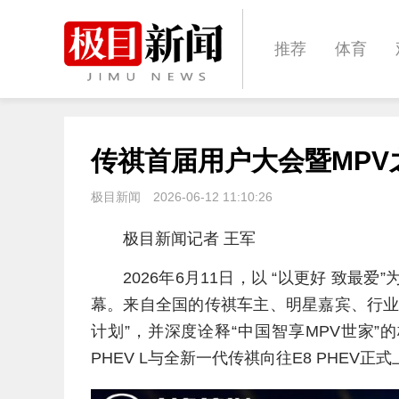
推荐
体育
经济
城建
传祺首届用户大会暨MPV
文化
娱乐
极目新闻
2026-06-12 11:10:26
极目新闻记者 王军
2026年6月11日，以 “以更好 致
幕。来自全国的传祺车主、明星嘉宾、行业
计划”，并深度诠释“中国智享MPV世家
PHEV L与全新一代传祺向往E8 PHEV正