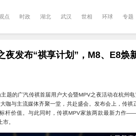
观点
时政
湖北
武汉
世相
环球
专题
科教
健康
悠游
相亲
汽车
房产
消费
之夜发布“祺享计划”，M8、E8焕
影像
帅作文
International
职教院
酒道
最爱”为主题的广汽传祺首届用户大会暨MPV之夜活动在杭州
大咖与主流媒体齐聚一堂，共赴盛会。发布会上，传祺正
”的标杆价值。与此同时，传祺MPV家族两款最新力作—
式上市。