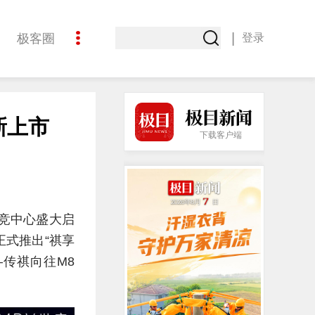
|
极客圈
登录
创意
新上市
下载客户端
电竞中心盛大启
式推出“祺享
—传祺向往M8