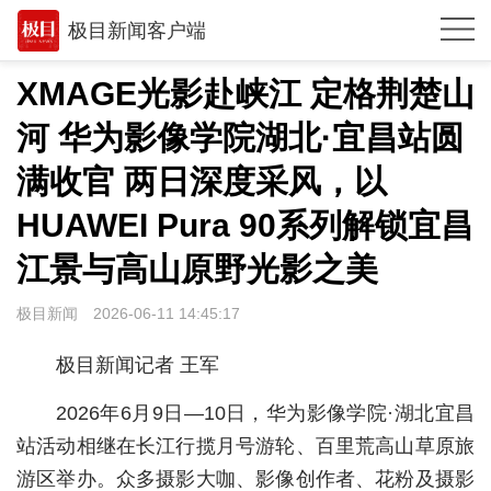
极目新闻客户端
推荐
XMAGE光影赴峡江 定格荆楚山
体育
河 华为影像学院湖北·宜昌站圆
观点
满收官 两日深度采风，以
时政
HUAWEI Pura 90系列解锁宜昌
江景与高山原野光影之美
湖北
武汉
极目新闻
2026-06-11 14:45:17
世相
极目新闻记者 王军
环球
2026年6月9日—10日，华为影像学院·湖北宜昌
专题
站活动相继在长江行揽月号游轮、百里荒高山草原旅
游区举办。众多摄影大咖、影像创作者、花粉及摄影
极客圈