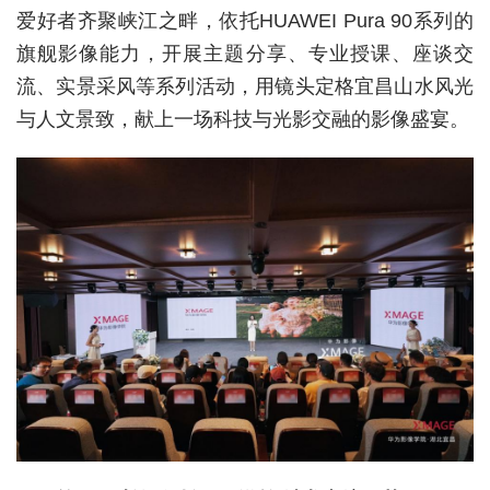
爱好者齐聚峡江之畔，依托HUAWEI Pura 90系列的
经济
旗舰影像能力，开展主题分享、专业授课、座谈交
城建
流、实景采风等系列活动，用镜头定格宜昌山水风光
与人文景致，献上一场科技与光影交融的影像盛宴。
科教
健康
悠游
相亲
汽车
房产
消费
创意
文化