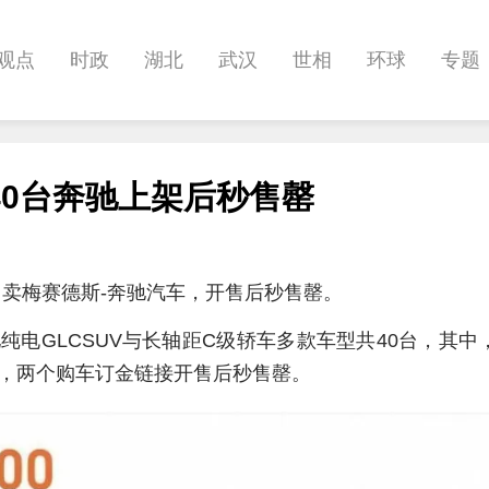
观点
时政
湖北
武汉
世相
环球
专题
科教
健康
悠游
相亲
汽车
房产
消费
0台奔驰上架后秒售罄
影像
帅作文
International
职教院
酒道
次售卖梅赛德斯-奔驰汽车，开售后秒售罄。
电GLCSUV与长轴距C级轿车多款车型共40台，其中
万元，两个购车订金链接开售后秒售罄。