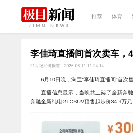
推荐
体育
经济
城建
李佳琦直播间首次卖车，4
文化
娱乐
21世纪经济报道
2026-06-11 11:24:14
6月10日晚，淘宝“李佳琦直播间”首
直播信息显示，当晚共上架了全新奔驰纯
奔驰全新纯电GLCSUV预售起步价34.9