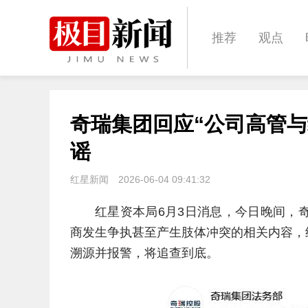
推荐
观点
城建
科教
奇瑞集团回应“公司高管
体育
娱乐
谣
红星新闻
2026-06-04 09:41:32
红星资本局6月3日消息，今日晚间，
商发生争执甚至产生肢体冲突的相关内容，
溯源并报警，将追查到底。