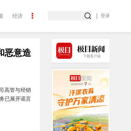
|
圈
经济
登录
文化
和恶意造
下载客户端
司高管与经销
务已展开谣言