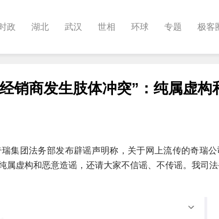
时政
湖北
武汉
世相
环球
专题
极客
健康
悠游
相亲
汽车
房产
消费
创意
与经销商发生肢体冲突”：纯属虚构
影像
帅作文
International
职教院
酒道
奇瑞集团法务部发布辟谣声明称，关于网上流传的奇瑞公
纯属虚构和恶意造谣，还请大家不信谣、不传谣。我司法