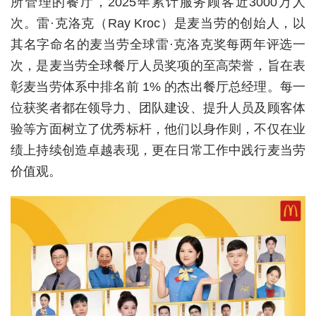
所管理的餐厅，2025年累计服务顾客近3000万人
次。雷·克洛克（Ray Kroc）是麦当劳的创始人，以
城建
其名字命名的麦当劳全球雷·克洛克奖每两年评选一
科教
次，是麦当劳全球餐厅人员奖项的至高荣誉，旨在表
健康
彰麦当劳体系中排名前 1% 的杰出餐厅总经理。每一
位获奖者都在领导力、团队建设、提升人员及顾客体
悠游
验等方面树立了优秀标杆，他们以身作则，不仅在业
相亲
绩上持续创造卓越表现，更在日常工作中践行麦当劳
汽车
价值观。
房产
消费
创意
文化
体育