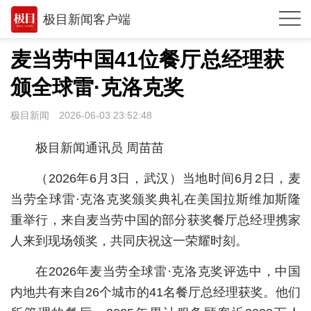
极目新闻客户端
推荐
麦当劳中国41位餐厅总经理获
观点
颁全球雷·克洛克奖
时政
极目新闻
2026-06-03 23:52:48
湖北
极目新闻通讯员 周苗苗
武汉
（2026年6月3日，武汉）当地时间6月2日，麦
世相
当劳全球雷·克洛克奖颁奖典礼在美国拉斯维加斯隆
重举行，来自麦当劳中国的部分获奖餐厅总经理携家
环球
人来到现场领奖，共同庆祝这一荣耀时刻。
专题
在2026年麦当劳全球雷·克洛克奖评选中，中国
极客圈
内地共有来自26个城市的41名餐厅总经理获奖。他们
经济