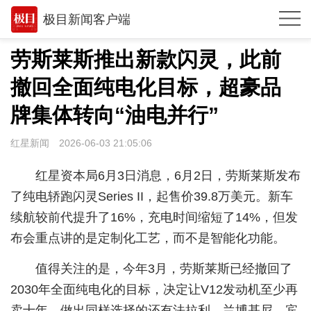
极目新闻客户端
推荐
劳斯莱斯推出新款闪灵，此前
观点
撤回全面纯电化目标，超豪品
时政
牌集体转向“油电并行”
湖北
红星新闻
2026-06-03 21:05:06
武汉
红星资本局6月3日消息，6月2日，劳斯莱斯发布
世相
了纯电轿跑闪灵Series II，起售价39.8万美元。新车
续航较前代提升了16%，充电时间缩短了14%，但发
环球
布会重点讲的是定制化工艺，而不是智能化功能。
专题
值得关注的是，今年3月，劳斯莱斯已经撤回了
极客圈
2030年全面纯电化的目标，决定让V12发动机至少再
经济
卖十年。做出同样选择的还有法拉利、兰博基尼、宾