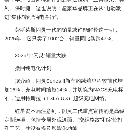
利、保时捷，这也说明：超豪华品牌正在从“电动激
城建
进”集体转向“油电并行”。
科教
劳斯莱斯闪灵一代的销量或许能解释这一切，
健康
2025年，它只卖了1002台，销量同比暴跌47%。
悠游
2025年“闪灵”销量大跌
相亲
撤回纯电化计划
汽车
据介绍，闪灵Series II新车的续航里程较前代增
房产
加16%，充电时间缩短14%，并切换为NACS充电标
消费
准，适用特斯拉（TSLA.US）超级充电网络。
创意
红星资本局注意到，闪灵二代重点宣传的是高级
文化
定制选项，包括专属外观漆面、“交织格纹”和定位打
孔工艺，并没有提及智能化功能。
体育