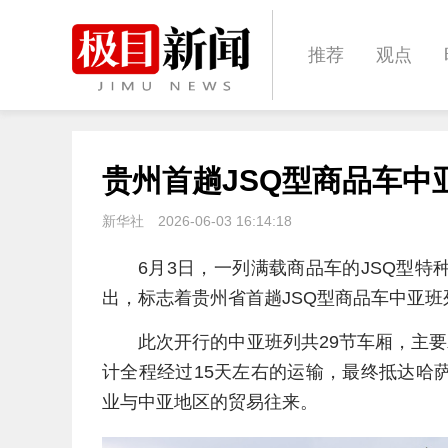
推荐
观点
城建
科教
贵州首趟JSQ型商品车中
体育
娱乐
新华社
2026-06-03 16:14:18
6月3日，一列满载商品车的JSQ型
出，标志着贵州省首趟JSQ型商品车中亚
此次开行的中亚班列共29节车厢，主
计全程经过15天左右的运输，最终抵达哈
业与中亚地区的贸易往来。