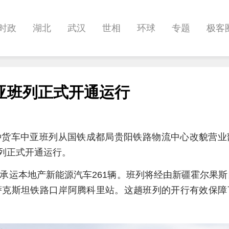
时政
湖北
武汉
世相
环球
专题
极客
健康
悠游
相亲
汽车
房产
消费
创意
亚班列正式开通运行
影像
帅作文
International
职教院
酒道
特种货车中亚班列从国铁成都局贵阳铁路物流中心改貌营
班列正式开通运行。
要承运本地产新能源汽车261辆。班列将经由新疆霍尔果
萨克斯坦铁路口岸阿腾科里站。这趟班列的开行有效保障