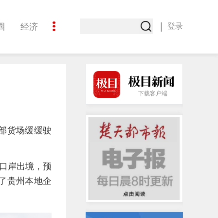
|
圈
经济
登录
文化
下载客户端
业部货场缓缓驶
斯口岸出境，预
了贵州本地企