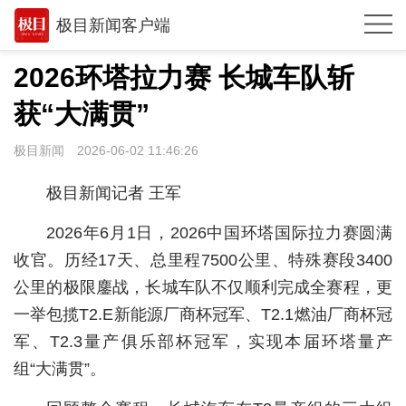
极目新闻客户端
推荐
2026环塔拉力赛 长城车队斩
观点
获“大满贯”
时政
极目新闻
2026-06-02 11:46:26
湖北
极目新闻记者 王军
武汉
2026年6月1日，2026中国环塔国际拉力赛圆满
世相
收官。历经17天、总里程7500公里、特殊赛段3400
公里的极限鏖战，长城车队不仅顺利完成全赛程，更
环球
一举包揽T2.E新能源厂商杯冠军、T2.1燃油厂商杯冠
专题
军、T2.3量产俱乐部杯冠军，实现本届环塔量产
极客圈
组“大满贯”。
经济