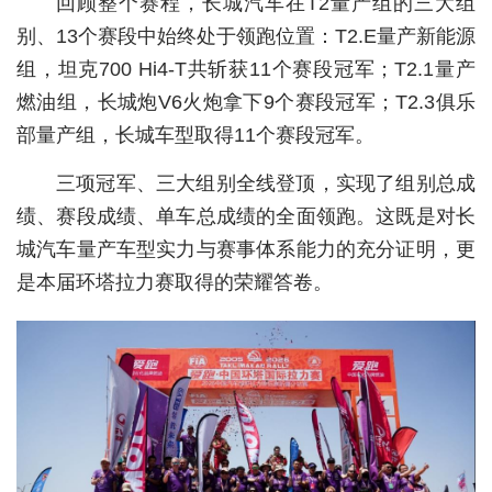
回顾整个赛程，长城汽车在T2量产组的三大组
别、13个赛段中始终处于领跑位置：T2.E量产新能源
城建
组，坦克700 Hi4-T共斩获11个赛段冠军；T2.1量产
科教
燃油组，长城炮V6火炮拿下9个赛段冠军；T2.3俱乐
健康
部量产组，长城车型取得11个赛段冠军。
悠游
三项冠军、三大组别全线登顶，实现了组别总成
绩、赛段成绩、单车总成绩的全面领跑。这既是对长
相亲
城汽车量产车型实力与赛事体系能力的充分证明，更
汽车
是本届环塔拉力赛取得的荣耀答卷。
房产
消费
创意
文化
体育