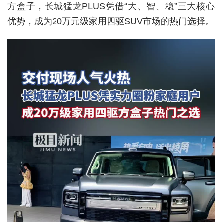
方盒子，长城猛龙PLUS凭借“大、智、稳”三大核心
城建
优势，成为20万元级家用四驱SUV市场的热门选择。
科教
健康
悠游
相亲
汽车
房产
消费
创意
文化
体育