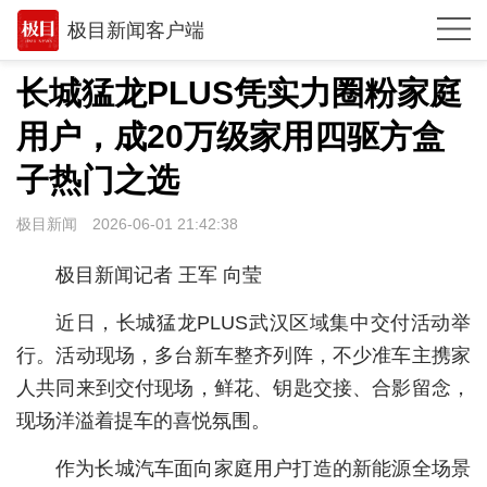
极目新闻客户端
推荐
长城猛龙PLUS凭实力圈粉家庭
观点
用户，成20万级家用四驱方盒
时政
子热门之选
湖北
极目新闻
2026-06-01 21:42:38
武汉
极目新闻记者 王军 向莹
世相
近日，长城猛龙PLUS武汉区域集中交付活动举
环球
行。活动现场，多台新车整齐列阵，不少准车主携家
人共同来到交付现场，鲜花、钥匙交接、合影留念，
专题
现场洋溢着提车的喜悦氛围。
极客圈
作为长城汽车面向家庭用户打造的新能源全场景
经济