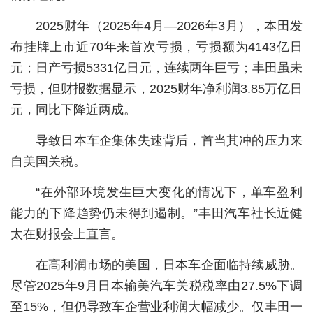
城建
2025财年（2025年4月—2026年3月），本田发
布挂牌上市近70年来首次亏损，亏损额为4143亿日
科教
元；日产亏损5331亿日元，连续两年巨亏；丰田虽未
健康
亏损，但财报数据显示，2025财年净利润3.85万亿日
元，同比下降近两成。
悠游
相亲
导致日本车企集体失速背后，首当其冲的压力来
自美国关税。
汽车
“在外部环境发生巨大变化的情况下，单车盈利
房产
能力的下降趋势仍未得到遏制。”丰田汽车社长近健
消费
太在财报会上直言。
创意
在高利润市场的美国，日本车企面临持续威胁。
文化
尽管2025年9月日本输美汽车关税税率由27.5%下调
至15%，但仍导致车企营业利润大幅减少。仅丰田一
体育