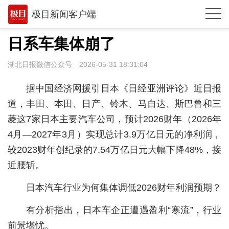
极目新闻客户端
推荐
日系车集体崩了
观点
湖北日报微信公众号
2026-05-31 18:31:04
时政
据中国经济网援引日本《日经亚洲评论》近日报
湖北
道，丰田、本田、日产、铃木、马自达、斯巴鲁和三
菱这7家日本主要汽车公司，预计2026财年（2026年
武汉
4月—2027年3月）实现总计3.9万亿日元的净利润，
世相
较2023财年创纪录的7.54万亿日元大幅下降48%，接
环球
近腰斩。
专题
日本汽车行业为何集体调低2026财年利润预期？
极客圈
有分析指出，日本车企正遭遇盈利“寒流”，行业
前景堪忧。
经济