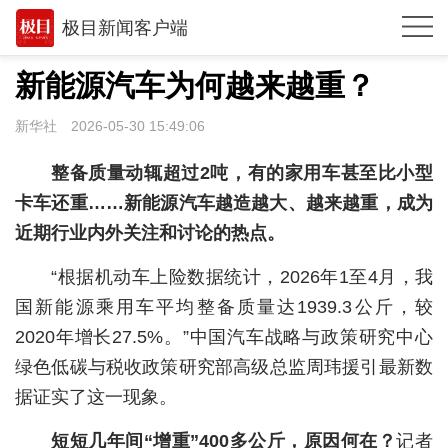
极目新闻客户端
推荐
新能源汽车为何越来越重？
观点
新华社
2026-05-30 15:49:06
时政
整备质量动辄超过2吨，有的家用车甚至比小型
湖北
卡车还重……新能源汽车越造越大、越来越重，成为
近期行业内外关注和讨论的热点。
武汉
“根据机动车上险数据统计，2026年1至4月，我
世相
国新能源乘用车平均整备质量达1939.3公斤，较
环球
2020年增长27.5%。”中国汽车战略与政策研究中心
专题
绿色低碳与税收政策研究部高级总监周玮援引最新数
据证实了这一现象。
极客圈
短短几年间“增重”400多公斤，原因何在？
记者
经济