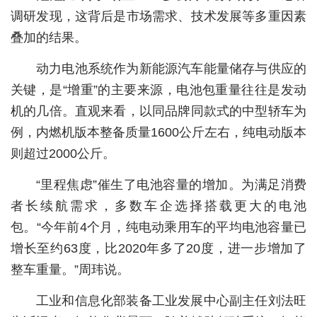
调研发现，这背后是市场需求、技术发展等多重因素
城建
叠加的结果。
科教
动力电池系统作为新能源汽车能量储存与供应的
健康
关键，是“增重”的主要来源，电池包重量往往是发动
机的几倍。直观来看，以同品牌同款式的中型轿车为
悠游
例，内燃机版本整备质量1600公斤左右，纯电动版本
相亲
则超过2000公斤。
汽车
“里程焦虑”催生了电池容量的增加。为满足消费
房产
者长续航需求，多数车企选择搭载更大的电池
包。“今年前4个月，纯电动乘用车的平均电池容量已
消费
增长至约63度，比2020年多了20度，进一步增加了
创意
整车重量。”周玮说。
文化
工业和信息化部装备工业发展中心副主任刘法旺
体育