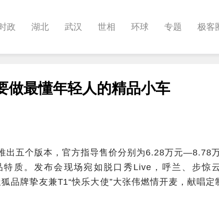
时政
湖北
武汉
世相
环球
专题
极客
健康
悠游
相亲
汽车
房产
消费
创意
T1要做最懂年轻人的精品小车
影像
帅作文
International
职教院
酒道
推出五个版本，官方指导售价分别为6.28万元—8.78
特质。发布会现场宛如脱口秀Live，呼兰、步惊
极狐品牌挚友兼T1“快乐大使”大张伟燃情开麦，献唱