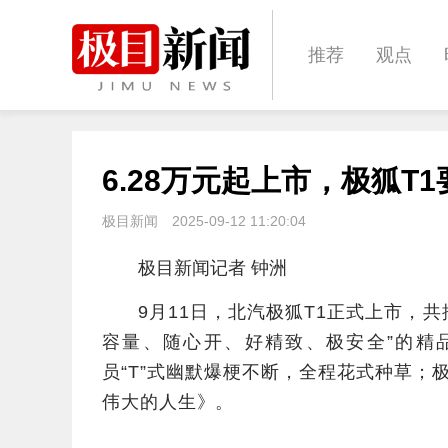
推荐
观点
城建
科教
6.28万元起上市，极狐
体育
娱乐
极目新闻
2025-09-12 11:20:04
极目新闻记者 钟洲
9月11日，北汽极狐T1正式上市，共
容量、随心开、好精致、极安全”的精品
员“T”式幽默爆梗不断，全程花式种草；
伟大的人生》。