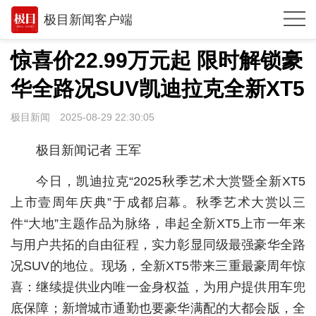
极目新闻客户端
推荐
惊喜价22.99万元起 限时解锁豪
观点
华全路况SUV凯迪拉克全新XT5
时政
极目新闻
2025-08-29 22:30:05
湖北
极目新闻记者 王军
武汉
今日，凯迪拉克“2025秋季艺术大赏暨全新XT5
世相
上市壹周年庆典”于成都启幕。秋季艺术大赏以三
件“大地”主题作品为脉络，串起全新XT5上市一年来
环球
与用户共拓的自由征程，实力彰显同级最强豪华全路
专题
况SUV的地位。现场，全新XT5带来三重最豪周年惊
极客圈
喜：继续提供业内唯一金身权益，为用户提供用车兜
底保障；新增城市通勤也要豪华满配的大都会版，全
经济