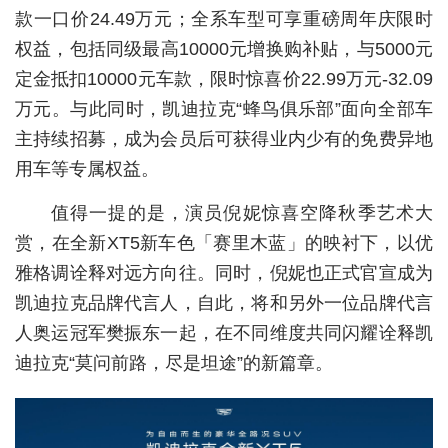
款一口价24.49万元；全系车型可享重磅周年庆限时
城建
权益，包括同级最高10000元增换购补贴，与5000元
科教
定金抵扣10000元车款，限时惊喜价22.99万元-32.09
万元。与此同时，凯迪拉克“蜂鸟俱乐部”面向全部车
健康
主持续招募，成为会员后可获得业内少有的免费异地
悠游
用车等专属权益。
相亲
值得一提的是，演员倪妮惊喜空降秋季艺术大
汽车
赏，在全新XT5新车色「赛里木蓝」的映衬下，以优
雅格调诠释对远方向往。同时，倪妮也正式官宣成为
房产
凯迪拉克品牌代言人，自此，将和另外一位品牌代言
消费
人奥运冠军樊振东一起，在不同维度共同闪耀诠释凯
迪拉克“莫问前路，尽是坦途”的新篇章。
创意
文化
体育