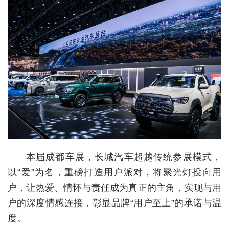
城建
科教
健康
悠游
相亲
汽车
房产
本届成都车展，长城汽车超越传统参展模式，
消费
以“爱”为名，重磅打造用户派对，将聚光灯投向用
创意
户，让热爱、情怀与责任成为真正的主角，实现与用
户的深度情感连接，彰显品牌“用户至上”的承诺与温
文化
度。
体育