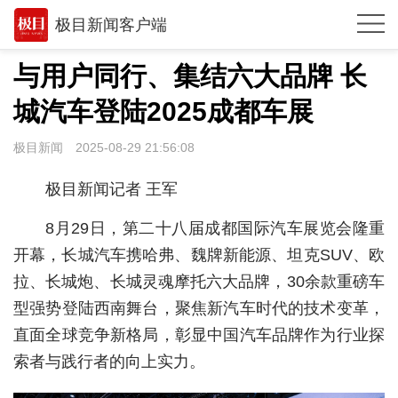
极目新闻客户端
推荐
与用户同行、集结六大品牌 长
观点
城汽车登陆2025成都车展
时政
极目新闻
2025-08-29 21:56:08
湖北
极目新闻记者 王军
武汉
8月29日，第二十八届成都国际汽车展览会隆重
世相
开幕，长城汽车携哈弗、魏牌新能源、坦克SUV、欧
拉、长城炮、长城灵魂摩托六大品牌，30余款重磅车
环球
型强势登陆西南舞台，聚焦新汽车时代的技术变革，
专题
直面全球竞争新格局，彰显中国汽车品牌作为行业探
极客圈
索者与践行者的向上实力。
经济