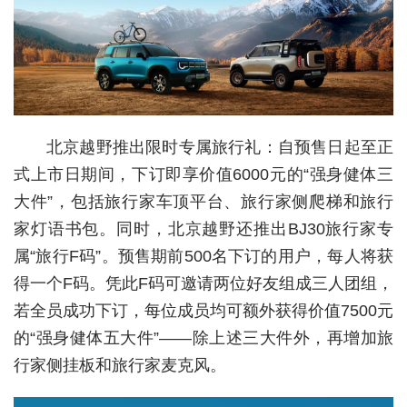
城建
科教
健康
悠游
北京越野推出限时专属旅行礼：自预售日起至正
式上市日期间，下订即享价值6000元的“强身健体三
相亲
大件”，包括旅行家车顶平台、旅行家侧爬梯和旅行
汽车
家灯语书包。同时，北京越野还推出BJ30旅行家专
属“旅行F码”。预售期前500名下订的用户，每人将获
房产
得一个F码。凭此F码可邀请两位好友组成三人团组，
消费
若全员成功下订，每位成员均可额外获得价值7500元
创意
的“强身健体五大件”——除上述三大件外，再增加旅
行家侧挂板和旅行家麦克风。
文化
体育