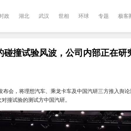
时政
湖北
武汉
世相
环球
专题
极客
健康
悠游
相亲
汽车
房产
消费
创意
的碰撞试验风波，公司内部正在研
影像
帅作文
International
职教院
酒道
8的发布会，将理想汽车、乘龙卡车及中国汽研三方推入舆论
次对撞试验的测试方中国汽研。