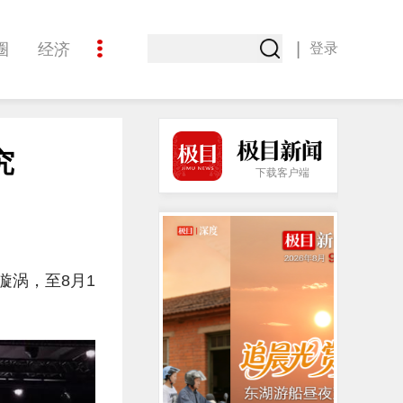
|
圈
经济
登录
文化
究
下载客户端
漩涡，至8月1