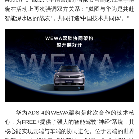
晓在活动上再次强调双方关系：“岚图与华为是共赴
城建
智能深水区的‘战友’，共同打造‘中国技术共同体’。”
科教
健康
悠游
相亲
汽车
房产
消费
华为ADS 4的WEWA架构是此次合作的技术核
创意
心，为FREE+提供了强大的智能驾驶“神经”系统，其
文化
核心能实现云端与车端的协同进化。位于云端的世界
体育