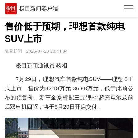
极目新闻客户端
推荐
售价低于预期，理想首款纯电
观点
SUV上市
时政
极目新闻
2025-07-29 23:44:04
湖北
极目新闻通讯员 黎相
武汉
7月29日，理想汽车首款纯电SUV——理想i8正
世相
式上市，售价为32.18万元-36.98万元，低于此前公
布的预售价。新车全系标配三元锂5C超充电池及前
环球
后双电机四驱，将于8月20日开启交付。
专题
极客圈
经济