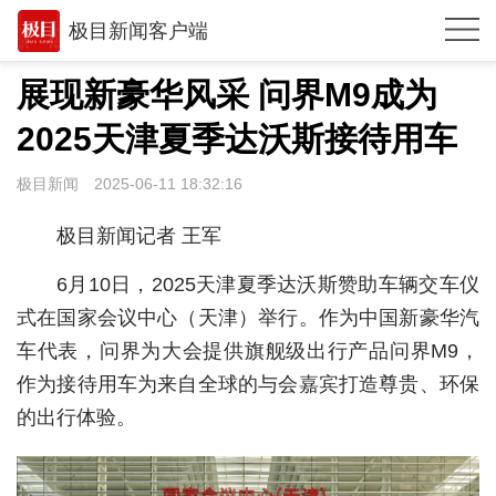
极目新闻客户端
推荐
展现新豪华风采 问界M9成为
观点
2025天津夏季达沃斯接待用车
时政
极目新闻
2025-06-11 18:32:16
湖北
极目新闻记者 王军
武汉
6月10日，2025天津夏季达沃斯赞助车辆交车仪
世相
式在国家会议中心（天津）举行。作为中国新豪华汽
车代表，问界为大会提供旗舰级出行产品问界M9，
环球
作为接待用车为来自全球的与会嘉宾打造尊贵、环保
专题
的出行体验。
极客圈
经济