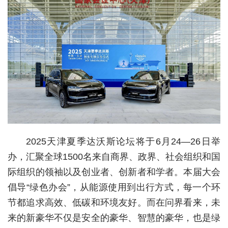
城建
科教
健康
悠游
相亲
汽车
2025天津夏季达沃斯论坛将于6月24—26日举
房产
办，汇聚全球1500名来自商界、政界、社会组织和国
消费
际组织的领袖以及创业者、创新者和学者。本届大会
创意
倡导“绿色办会”，从能源使用到出行方式，每一个环
节都追求高效、低碳和环境友好。而在问界看来，未
文化
来的新豪华不仅是安全的豪华、智慧的豪华，也是绿
体育