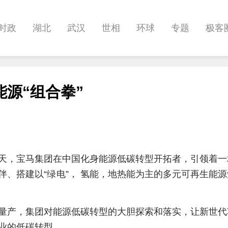
时政
湖北
武汉
世相
环球
专题
极客
健康
悠游
相亲
汽车
房产
消费
创意
源“组合拳”
影像
帅作文
International
职教院
酒道
天，宝马集团在中国化身能源低碳转型开拓者，引领着一
伴、搭建以“绿电”， 氢能，地热能为主的多元可再生能
量产，集团对能源低碳转型的大胆探索和落实，让新世代
业的低碳转型。