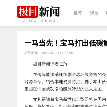
推荐
观点
城建
科教
一马当先！宝马打出低碳能
体育
娱乐
极目新闻
2025-06-10 17:38:05
极目新闻记者 王军
在传统能源消耗加剧全球环境危机的今
能源革命。结合本地资源特点、携手本土伙
集团在中国成功引领能源转型的三大法宝。
尤其是随着宝马新世代车型即将在国内
环保，胸怀责任，以引领和助推整个汽车产