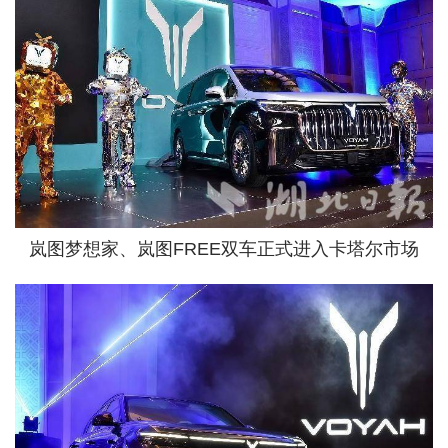
城建
科教
健康
悠游
相亲
汽车
岚图梦想家、岚图FREE双车正式进入卡塔尔市场
房产
消费
创意
文化
体育