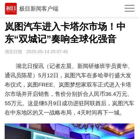
极目新闻客户端
推荐
岚图汽车进入卡塔尔市场！中
观点
东“双城记”奏响全球化强音
时政
湖北日报
2025-05-14 20:07:46
湖北
湖北日报讯（记者左晨、新闻研修班学员黄华、
武汉
通讯员陈星）5月12日，岚图汽车在多哈举行盛大发
布仪式，岚图FREE、岚图梦想家双车正式进入卡塔
世相
尔市场并开启销售，售价分别折合人民币36.4万元、
环球
55万元。这是继5月9日成功进驻阿联酋后，岚图汽车
专题
在中东地区的又一战略布局，4天时间再下一城。
极客圈
经济