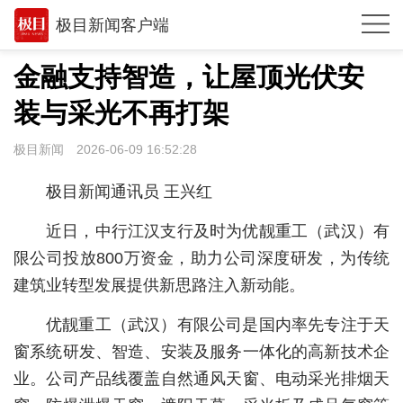
极目新闻客户端
推荐
金融支持智造，让屋顶光伏安
观点
装与采光不再打架
时政
极目新闻
2026-06-09 16:52:28
湖北
极目新闻通讯员 王兴红
武汉
近日，中行江汉支行及时为优靓重工（武汉）有
世相
限公司投放800万资金，助力公司深度研发，为传统
建筑业转型发展提供新思路注入新动能。
环球
优靓重工（武汉）有限公司是国内率先专注于天
专题
窗系统研发、智造、安装及服务一体化的高新技术企
极客圈
业。公司产品线覆盖自然通风天窗、电动采光排烟天
经济