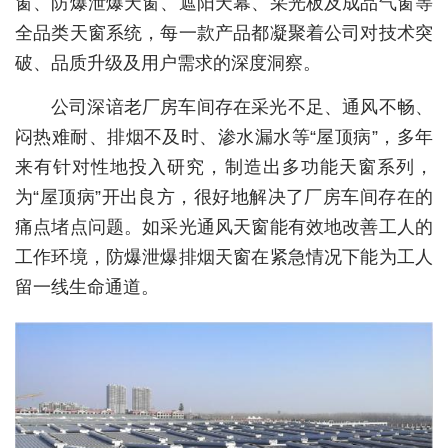
窗、防爆泄爆天窗、遮阳天幕、采光板及成品气窗等
全品类天窗系统，每一款产品都凝聚着公司对技术突
城建
破、品质升级及用户需求的深度洞察。
科教
公司深谙老厂房车间存在采光不足、通风不畅、
健康
闷热难耐、排烟不及时、渗水漏水等“屋顶病”，多年
悠游
来有针对性地投入研究，制造出多功能天窗系列，
为“屋顶病”开出良方，很好地解决了厂房车间存在的
相亲
痛点堵点问题。如采光通风天窗能有效地改善工人的
汽车
工作环境，防爆泄爆排烟天窗在紧急情况下能为工人
房产
留一线生命通道。
消费
创意
文化
体育