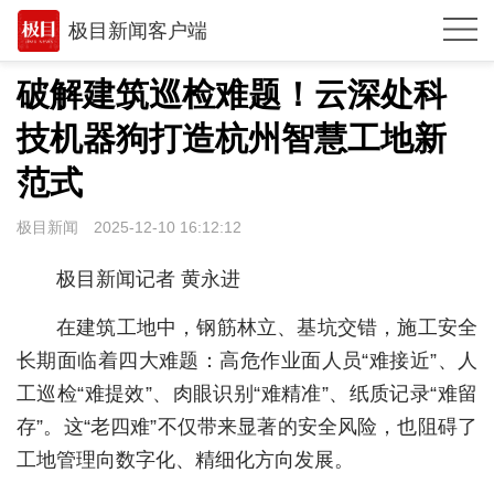
极目新闻客户端
推荐
破解建筑巡检难题！云深处科
观点
技机器狗打造杭州智慧工地新
时政
范式
湖北
极目新闻
2025-12-10 16:12:12
武汉
极目新闻记者 黄永进
世相
在建筑工地中，钢筋林立、基坑交错，施工安全
环球
长期面临着四大难题：高危作业面人员“难接近”、人
工巡检“难提效”、肉眼识别“难精准”、纸质记录“难留
专题
存”。这“老四难”不仅带来显著的安全风险，也阻碍了
极客圈
工地管理向数字化、精细化方向发展。
经济