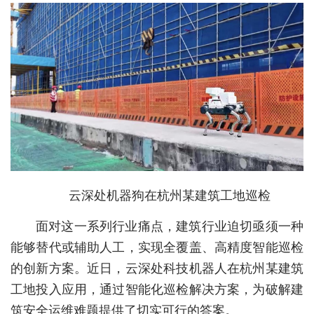
城建
科教
健康
悠游
相亲
汽车
云深处机器狗在杭州某建筑工地巡检
房产
面对这一系列行业痛点，建筑行业迫切亟须一种
消费
能够替代或辅助人工，实现全覆盖、高精度智能巡检
创意
的创新方案。近日，云深处科技机器人在杭州某建筑
文化
工地投入应用，通过智能化巡检解决方案，为破解建
筑安全运维难题提供了切实可行的答案。
体育