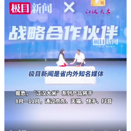
城建
科教
健康
悠游
相亲
汽车
房产
消费
创意
文化
体育