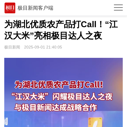
极目新闻客户端
推荐
为湖北优质农产品打Call！“江
观点
汉大米”亮相极目达人之夜
时政
极目新闻
2025-09-01 21:40:05
湖北
武汉
世相
环球
专题
极客圈
经济