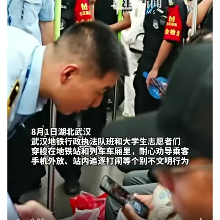
城建
科教
健康
悠游
相亲
汽车
房产
消费
创意
文化
体育