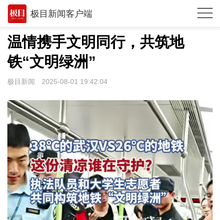
极目新闻客户端
推荐
温情携手文明同行，共筑地
观点
铁“文明绿洲”
时政
极目新闻
2025-08-01 19:42:04
湖北
武汉
世相
环球
专题
极客圈
经济