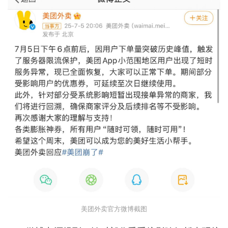
城建
科教
健康
悠游
相亲
汽车
房产
消费
创意
文化
美团外卖官方微博截图
体育