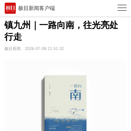
极目新闻客户端
推荐
镇九州｜一路向南，往光亮处
体育
行走
观点
极目新闻
2026-07-08 21:51:32
时政
湖北
武汉
世相
环球
专题
极客圈