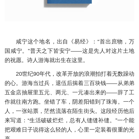
经济
城建
科教
咸宁这个地名，出自《易经》：“首出庶物，万
健康
国咸宁。”普天之下皆安宁——这是先人对这片土地
的祝愿。诗人游海就出生在这里。
悠游
20世纪90年代，改革开放的浪潮拍打着无数躁动
相亲
的心。游海当过兵，退伍后揣着三百块钱——从弟弟
汽车
五金店抽屉里五元、两元、一元凑出来的——辞了工
房产
作就往南方跑。坐错了车，阴差阳错到了珠海。一个
人，一张站票，茫然流落在陌生街头。这段经历他后
消费
来写道：“生活破破烂烂，总有人缝缝补缝。”一个能
创意
把艰难日子说得这么轻的人，心里一定装着很重的光
文化