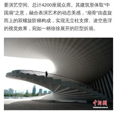
要演艺空间、总计4200座观众席。其建筑形体取“中
经济
国扇”之意，融合表演艺术的动态美感，“扇骨”由盘旋
城建
而上的双螺旋阶梯构成，实现无立柱支撑、凌空悬浮
的视觉效果，宛如一柄徐徐展开的巨型折扇。
科教
健康
悠游
相亲
汽车
房产
消费
创意
文化