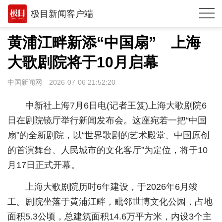
极目新闻客户端
推荐
黄浦江畔新添“中国扇” 上海
体育
大歌剧院将于10月启幕
观点
中国新闻网
2026-07-06 21:52:20
时政
中新社上海7月6日电(记者王笈)上海大歌剧院6
湖北
日在剧院镜厅举行新闻发布会。这座宛若一把“中国
扇”的全新剧院，以“世界歌剧的艺术殿堂、中国原创
武汉
的首演舞台、人民城市的文化客厅”为定位，将于10
世相
月17日正式开幕。
环球
上海大歌剧院历时6年建设，于2026年6月竣
专题
工。剧院坐落于黄浦江畔，毗邻世博文化公园，占地
面积5.3公顷，总建筑面积14.6万平方米，内设3个主
极客圈