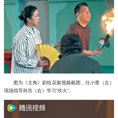
城建
科教
健康
悠游
相亲
汽车
房产
图为《主角》剧组花絮视频截图，任小蕾（左）
消费
现场指导孙浩（右）学习“吹火”。
创意
文化
体育