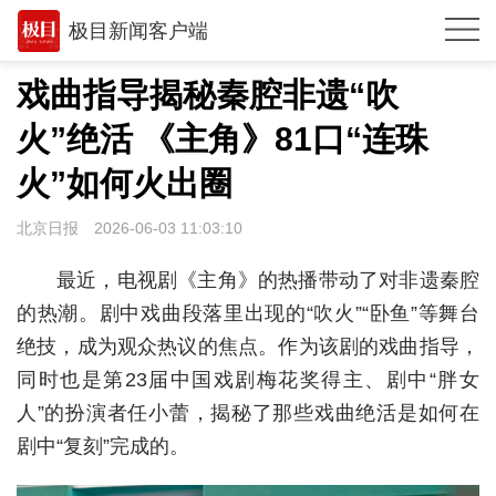
极目新闻客户端
推荐
戏曲指导揭秘秦腔非遗“吹
观点
火”绝活 《主角》81口“连珠
时政
火”如何火出圈
湖北
北京日报
2026-06-03 11:03:10
武汉
最近，电视剧《主角》的热播带动了对非遗秦腔
世相
的热潮。剧中戏曲段落里出现的“吹火”“卧鱼”等舞台
绝技，成为观众热议的焦点。作为该剧的戏曲指导，
环球
同时也是第23届中国戏剧梅花奖得主、剧中“胖女
专题
人”的扮演者任小蕾，揭秘了那些戏曲绝活是如何在
剧中“复刻”完成的。
极客圈
经济