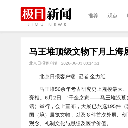
推荐
观点
城建
科教
马王堆顶级文物下月上海
体育
娱乐
北京日报客户端
2026-06-03 08:14:51
北京日报客户端| 记者 金力维
马王堆50余年考古研究史上规模最大、
亮相。6月2日，“千金之家——马王堆汉
馆）举行，会上宣布，大展已甄选195件（
国（境）展览文物，以及多件首次外展、创
观念、礼制文化与思想及医学价值。