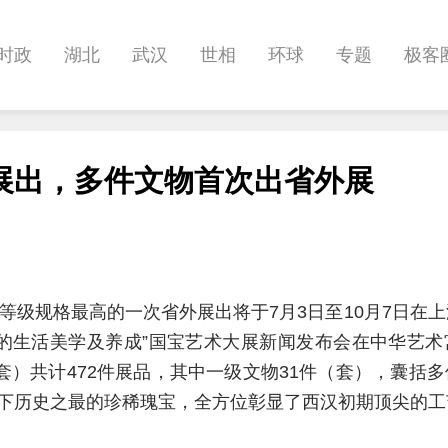
时政
湖北
武汉
世相
环球
专题
极客
健康
悠游
相亲
汽车
房产
消费
创意
展出，多件文物首次出省外展
影像
帅作文
International
职教院
酒道
等级规格最高的一次省外展出将于7月3日至10月7日在
墓的生活美学及养成”国宝艺术大展新闻发布会在中华艺
套）共计472件展品，其中一级文物31件（套），囊括
下历史之最的珍稀瑰宝，全方位彰显了西汉初期顶尖的工