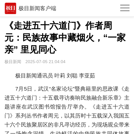
极目新闻客户端
推荐
《走进五十六道门》作者周
观点
元：民族故事中藏烟火，“一家
时政
亲” 里见同心
湖北
极目新闻
2025-07-05 21:04:04
武汉
极目新闻通讯员 叶莉 刘聪 李亚茹
世相
7月5日，武汉“名家论坛”暨典籍里的思政课《走
环球
进五十六道门：十五载寻访奏响民族融合新乐章》主
题讲座在武汉图书馆报告厅举办。《走进五十六道
专题
门》系列丛书作者周元，以其历时十五载深入我国五
极客圈
十六个民族聚居区的非凡寻访经历，为现场观众带来
经济
了一场饱含深情、生动鲜活的中华民族共同体故事