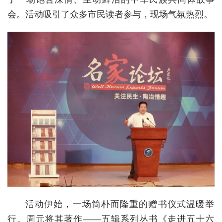
会。活动吸引了众多市民读者参与，现场气氛热烈。
城建
科教
健康
悠游
相亲
汽车
房产
消费
创意
文化
活动伊始，一场简朴而隆重的赠书仪式温暖举
行。周元将其著作——五辑系列丛书《走进五十六
体育