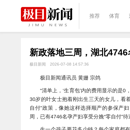
推荐
体育
经济
城建
新政落地三周，湖北4746
文化
娱乐
极目新闻
2026-07-08 14:57:36
极目新闻通讯员 黄姗 宗鸽
“清单上，‘生育包’内的费用显示的是
30岁的叶女士抱着刚出生三天的女儿，看
自付”政策，像她这样选择顺产的参保产妇
周，已有4746名孕产妇享受分娩“零自付”
生一个孩子要花多少钱？每个家庭都有