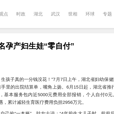
观点
时政
湖北
武汉
世相
环球
专题
科教
健康
悠游
相亲
汽车
房产
消费
名孕产妇生娃“零自付”
影像
帅作文
International
职教院
酒道
0，生孩子真的一分钱没花！”7月7日上午，湖北省妇幼保
着手里的出院结算单，嘴角上扬。6月15日起，湖北省推
，基本服务包内近5000元费用全部报销，个人自付0
待遇，累计减轻生育医疗费用负担2956万元。
自己的“一本账”，叶女士说：“4年前生大儿子时，前前