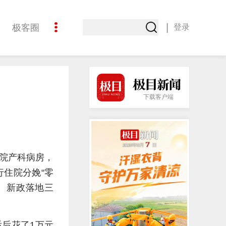
|
极客圈
登录
创意
下载客户端
健院产科病房，
行住院分娩“零
元。新政落地三
后后花了1万元