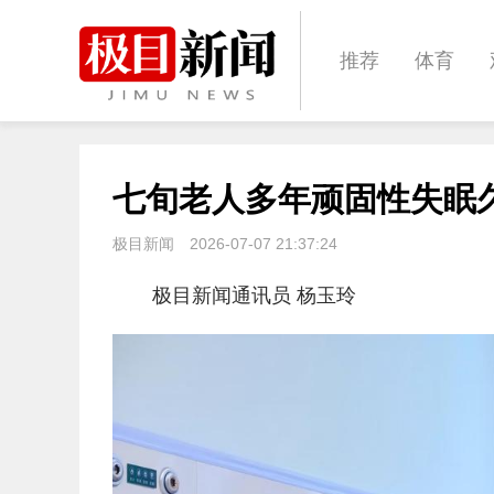
推荐
体育
经济
城建
七旬老人多年顽固性失眠
文化
娱乐
极目新闻
2026-07-07 21:37:24
极目新闻通讯员 杨玉玲