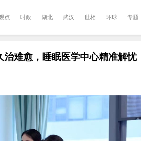
观点
时政
湖北
武汉
世相
环球
专题
科教
健康
悠游
相亲
汽车
房产
消费
久治难愈，睡眠医学中心精准解忧
影像
帅作文
International
职教院
酒道