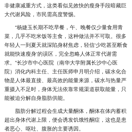
非健康减重方式，这类看似见效快的瘦身手段暗藏巨
城建
大代谢风险，市民需高度警惕。
科教
“杨婕玉长期不吃早餐，午、晚餐仅少量食用青
健康
菜，几乎不吃米饭等主食，这种做法并不可取。很多
年轻人一到夏天就深陷身材焦虑，轻信‘少吃甚至断食
悠游
就能快速瘦身’的误区，完全忽略人体正常代谢需
相亲
求。”长沙市中心医院（南华大学附属长沙中心医
汽车
院）消化内科主任、主任医师申月明介绍，碳水化合
物是人体最直接、最高效的能量来源，碳水与热量严
房产
重摄入不足时，身体无法依靠常规渠道获取能量，只
消费
能被迫分解自身脂肪供能。
创意
脂肪分解过程会生成大量酮体，酮体在体内蓄积
文化
超出身体代谢上限，便会诱发饥饿性酮症，这也是患
者恶心、呕吐、腹胀的主要诱因。
体育