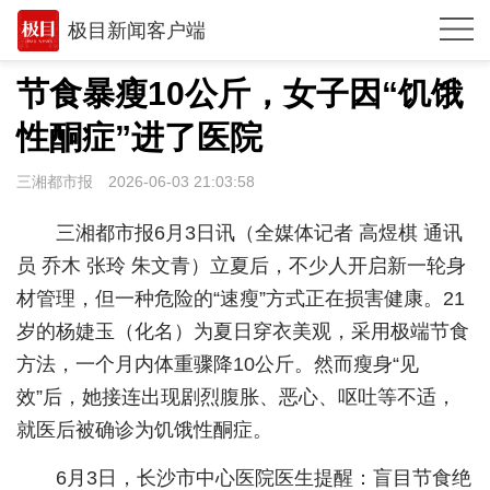
极目新闻客户端
推荐
节食暴瘦10公斤，女子因“饥饿
观点
性酮症”进了医院
时政
三湘都市报
2026-06-03 21:03:58
湖北
三湘都市报6月3日讯（全媒体记者 高煜棋 通讯
武汉
员 乔木 张玲 朱文青）立夏后，不少人开启新一轮身
材管理，但一种危险的“速瘦”方式正在损害健康。21
世相
岁的杨婕玉（化名）为夏日穿衣美观，采用极端节食
环球
方法，一个月内体重骤降10公斤。然而瘦身“见
专题
效”后，她接连出现剧烈腹胀、恶心、呕吐等不适，
就医后被确诊为饥饿性酮症。
极客圈
6月3日，长沙市中心医院医生提醒：盲目节食绝
经济