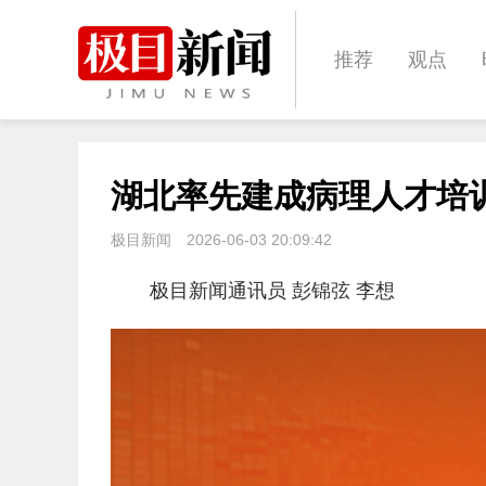
推荐
观点
城建
科教
湖北率先建成病理人才培
体育
娱乐
极目新闻
2026-06-03 20:09:42
极目新闻通讯员 彭锦弦 李想