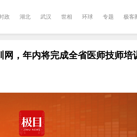
时政
湖北
武汉
世相
环球
专题
极客
健康
悠游
相亲
汽车
房产
消费
创意
训网，年内将完成全省医师技师培
影像
帅作文
International
职教院
酒道