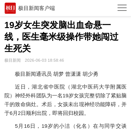
极目新闻客户端
推荐
19岁女生突发脑出血命悬一
观点
线，医生毫米级操作带她闯过
时政
生死关
湖北
极目新闻
2026-06-03 18:58:46
武汉
极目新闻通讯员 胡梦 曾潇潇 胡少勇
世相
近日，湖北省中医院（湖北中医药大学附属医
环球
院）神经外科团队为一名19岁女孩完整切除了紧贴脑
干的致命病灶。术后，女孩未出现神经功能障碍，并
专题
于6月2日顺利出院，即将回归校园。
极客圈
5月16日，19岁的小洁（化名）在与同学交谈
经济