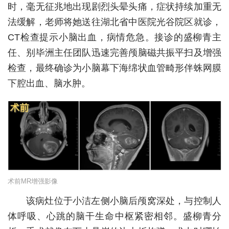
时，毫无征兆地出现剧烈头晕头痛，症状持续加重无
城建
法缓解，老师将她送往湖北省中医院光谷院区就诊，
CT检查提示小脑出血，病情危急。接诊的盛柳青主
科教
任、别毕洲主任团队迅速完善颅脑磁共振平扫及增强
健康
检查，最终确诊为小脑幕下海绵状血管畸形伴蛛网膜
悠游
下腔出血、脑水肿。
相亲
汽车
房产
消费
术前MR增强影像
创意
该病灶位于小洁左侧小脑后颅窝深处，与控制人
文化
体呼吸、心跳的脑干生命中枢紧密相邻。盛柳青分
体育