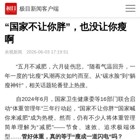
极目新闻客户端
推荐
“国家不让你胖”，也没让你瘦
观点
啊
时政
央视新闻
2026-06-03 17:19:51
湖北
“五月不减肥，六月徒伤悲。”随着气温回升，一
武汉
年一度的“比瘦”风潮再次如约而至。从“碳水脸”到“躺
瘦神针”，相关话题轮番登上热搜。
世相
自2024年6月，国家卫生健康委等16部门联合启
环球
动“体重管理年”三年行动起，“国家不让你胖”“国家喊
专题
你来减肥”成为热梗。然而，仍有不少人将体重管理
极客圈
简单理解为“减肥”——节食、速效、追求极端体
型……
管好体重，真的等于“瘦成一道闪电”吗？
经济