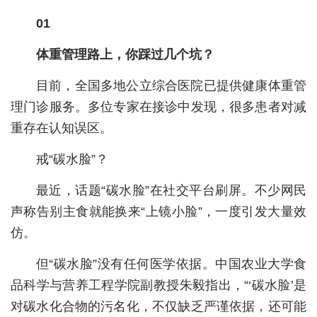
01
城建
体重管理路上，你踩过几个坑？
科教
健康
目前，全国多地公立综合医院已提供健康体重管
理门诊服务。多位专家在接诊中发现，很多患者对减
悠游
重存在认知误区。
相亲
戒“碳水脸”？
汽车
最近，话题“碳水脸”在社交平台刷屏。不少网民
房产
声称告别主食就能换来“上镜小脸”，一度引发大量效
消费
仿。
创意
但“碳水脸”没有任何医学依据。中国农业大学食
品科学与营养工程学院副教授朱毅指出，“‘碳水脸’是
文化
对碳水化合物的污名化，不仅缺乏严谨依据，还可能
体育