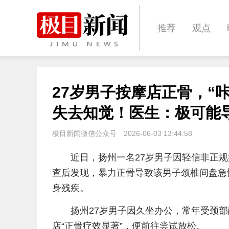
推荐
观点
城建
科教
27岁男子按摩店正骨，“
体育
娱乐
失去知觉！医生：极可能
极目新闻微信公众号
2026-06-03 13:44:58
近日，扬州一名27岁男子因轻信非正规
查后发现，暴力正骨导致该男子颈椎间盘急
身残疾。
扬州27岁男子因久坐办公，常年受颈
店“正骨疗效显著”，便前往尝试放松。