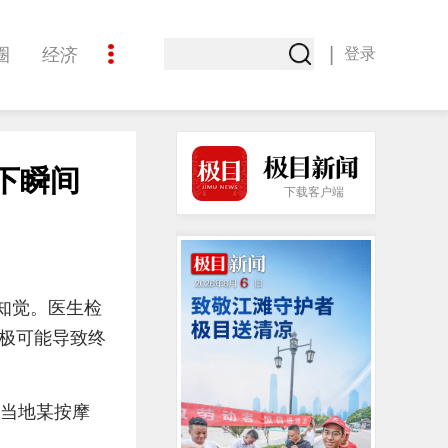
|
圈
经济
登录
文化
下瞬间
下载客户端
知觉。医生检
极可能导致终
闻当地某按摩