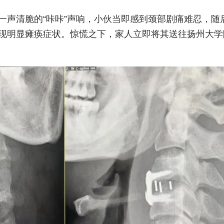
一声清脆的“咔咔”声响，小伙当即感到颈部剧痛难忍，随
现明显瘫痪症状。惊慌之下，家人立即将其送往扬州大学