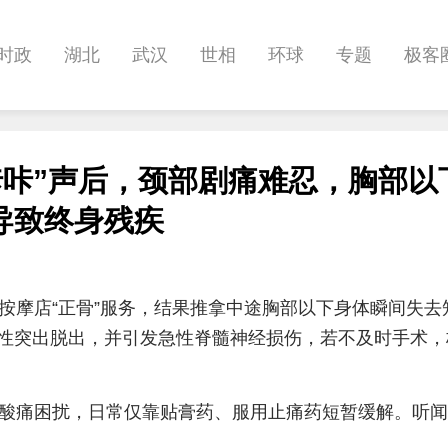
时政
湖北
武汉
世相
环球
专题
极客
健康
悠游
相亲
汽车
房产
消费
创意
咔咔”声后，颈部剧痛难忍，胸部以
影像
帅作文
International
职教院
酒道
导致终身残疾
按摩店“正骨”服务，结果推拿中途胸部以下身体瞬间失去
性突出脱出，并引发急性脊髓神经损伤，若不及时手术，
部酸痛困扰，日常仅靠贴膏药、服用止痛药短暂缓解。听