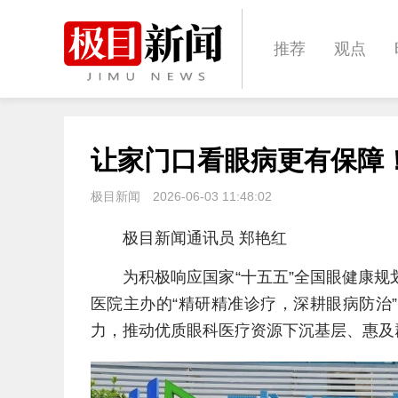
推荐
观点
城建
科教
让家门口看眼病更有保障
体育
娱乐
极目新闻
2026-06-03 11:48:02
极目新闻通讯员 郑艳红
为积极响应国家“十五五”全国眼健康规划
医院主办的“精研精准诊疗，深耕眼病防治
力，推动优质眼科医疗资源下沉基层、惠及