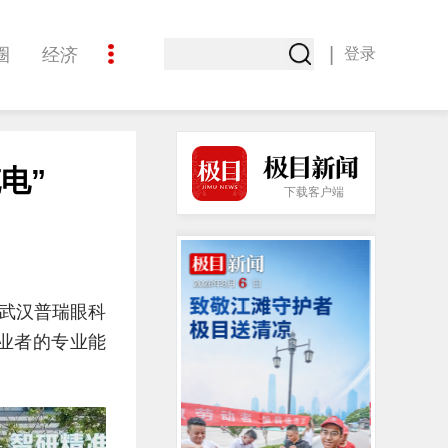
|
圈
经济
登录
文化
电”
下载客户端
由武汉普瑞眼科
业者的专业能