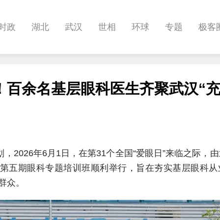
时政
湖北
武汉
世相
环球
专题
极客
健康
悠游
相亲
汽车
房产
消费
创意
！百余名基层眼科医生齐聚武汉“充
影像
帅作文
International
职教院
酒道
，2026年6月1日，在第31个全国“爱眼日”来临之际，
”第五期眼科专题培训班顺利举行，旨在夯实基层眼科从
群众。