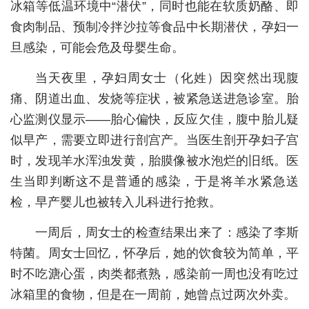
冰箱等低温环境中“潜伏”，同时也能在软质奶酪、即
城建
食肉制品、预制冷拌沙拉等食品中长期潜伏，孕妇一
旦感染，可能会危及母婴生命。
科教
当天夜里，孕妇周女士（化姓）因突然出现腹
健康
痛、阴道出血、发烧等症状，被紧急送进急诊室。胎
悠游
心监测仪显示——胎心偏快，反应欠佳，腹中胎儿疑
相亲
似早产，需要立即进行剖宫产。当医生剖开孕妇子宫
时，发现羊水浑浊发黄，胎膜像被水泡烂的旧纸。医
汽车
生当即判断这不是普通的感染，于是将羊水紧急送
房产
检，早产婴儿也被转入儿科进行抢救。
消费
一周后，周女士的检查结果出来了：感染了李斯
创意
特菌。周女士回忆，怀孕后，她的饮食较为简单，平
时不吃溏心蛋，肉类都煮熟，感染前一周也没有吃过
文化
冰箱里的食物，但是在一周前，她曾点过两次外卖。
体育