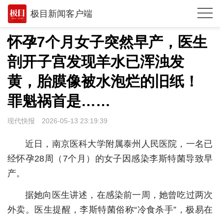
极目新闻客户端
推荐
怀孕7个月女子突然早产，医生
观点
剖开子宫发现羊水已浑浊发
时政
黄，胎膜像被水泡烂的旧纸！
湖北
罪魁祸首是……
武汉
现代快报
2026-05-13 23:19:39
世相
近日，南京医科大学附属泰州人民医院，一名已
环球
经怀孕28周（7个月）的女子因感染李斯特菌导致早
产。
专题
据她向医生讲述，在感染前一周，她曾吃过两次
极客圈
外卖。医生提醒，李斯特菌俗称“冷食杀手”，极易在
经济