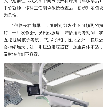
人带她前往武汉大学中南医院妇科肿瘤（早诊早治）
中心就诊，该科主任胡争教授检查后，初步判定包块
城建
为良性。
科教
“包块长在卵巢上，随时可能发生不可预测的扭
健康
转，一旦发作会引发剧烈腹痛，若恰逢高考期间，将
悠游
直接耽误孩子考试。”胡争介绍，除此之外，包块还
会持续增大，进一步压迫腹腔器官，加重身体不适，
相亲
及时治疗刻不容缓。
汽车
房产
消费
创意
文化
体育