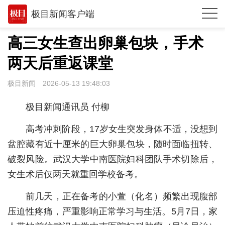
极目新闻客户端
推荐
高三女生查出卵巢包块，手术
观点
两天后重返课堂
时政
极目新闻
2026-05-13 19:48:03
湖北
极目新闻通讯员 付柳
武汉
高考冲刺阶段，17岁女生突发身体不适，没想到
世相
盆腔藏有近十厘米的巨大卵巢包块，随时面临扭转、
破裂风险。武汉大学中南医院妇科团队手术切除后，
环球
女生术后仅两天就重回学校备考。
专题
前几天，正在备考的小萱（化名）频繁出现腹部
极客圈
压迫性疼痛，严重影响正常学习与生活。5月7日，家
经济