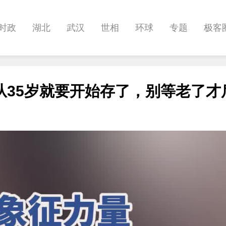
时政
湖北
武汉
世相
环球
专题
极客
健康
悠游
相亲
汽车
房产
消费
创意
从35岁就要开始存了，别等老了才
影像
帅作文
International
职教院
酒道