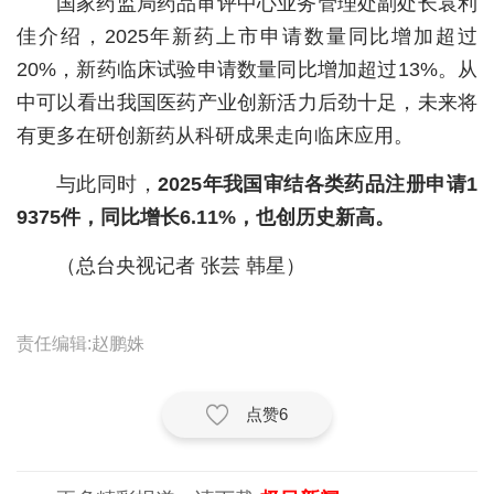
国家药监局药品审评中心业务管理处副处长袁利
佳介绍，2025年新药上市申请数量同比增加超过
城建
20%，新药临床试验申请数量同比增加超过13%。从
科教
中可以看出我国医药产业创新活力后劲十足，未来将
健康
有更多在研创新药从科研成果走向临床应用。
悠游
与此同时，
2025年我国审结各类药品注册申请1
9375件，同比增长6.11%，也创历史新高。
相亲
（总台央视记者 张芸 韩星）
汽车
房产
责任编辑:赵鹏姝
消费
创意
点赞
6
文化
体育