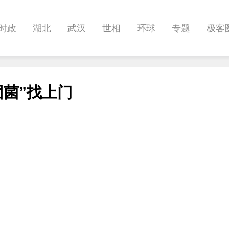
时政
湖北
武汉
世相
环球
专题
极客
健康
悠游
相亲
汽车
房产
消费
创意
团菌”找上门
影像
帅作文
International
职教院
酒道