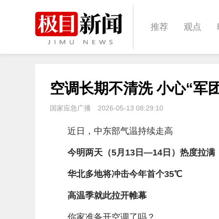
推荐
观点
城建
科教
空调长期不清洗 小心“军
体育
娱乐
国家应急广播
2026-05-13 08:29:10
近日，中东部气温持续走高
今明两天（5月13日—14日）热度拉满
华北多地将冲击今年首个35℃
高温季就此拉开帷幕
你家准备开空调了吗？