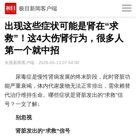
极目新闻客户端
推荐
出现这些症状可能是肾在“求
观点
救”！这4大伤肾行为，很多人
时政
第一个就中招
湖北
央视新闻客户端
2026-05-13 07:54:00
武汉
尿毒症是慢性肾病发展的终末阶段，此时肾脏功
世相
能严重衰竭，体内代谢废物无法正常排出，需依赖替
代治疗维持生命。哪些症状是肾脏发出的“求救”信
环球
号？一文了解↓
专题
别忽视
极客圈
肾脏发出的“求救”信号
经济