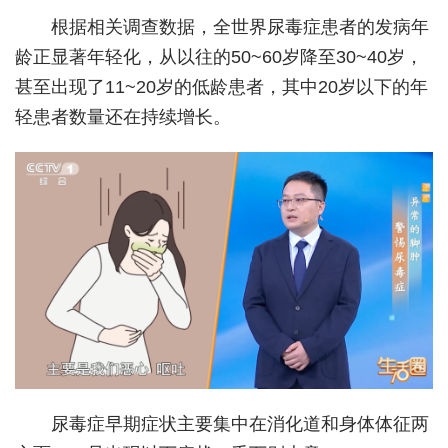
根据相关调查数据，全世界尿毒症患者的发病年
城建
龄正显著年轻化，从以往的50~60岁降至30~40岁，
科教
甚至出现了11~20岁的低龄患者，其中20岁以下的年
轻患者数量还在持续增长。
健康
悠游
相亲
汽车
房产
消费
创意
文化
尿毒症早期症状主要集中在消化道和身体体征两
体育